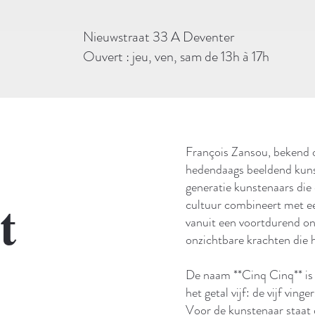
Nieuwstraat 33 A Deventer
Ouvert : jeu, ven, sam de 13h à 17h
François Zansou, bekend o
hedendaags beeldend kuns
generatie kunstenaars di
t
cultuur combineert met een
vanuit een voortdurend on
onzichtbare krachten die h
De naam **Cinq Cinq** is 
het getal vijf: de vijf ving
Voor de kunstenaar staat 