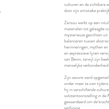
t
culturen en de zichtbare 
door zijn artistieke praktij
Zansou werkt op een intuï
materialen tot gelaagde co
mysterieuze gezichten uit 
balanceren tussen abstrac
herinneringen, mythen en
en expressieve lijnen verw
van Benin, terwijl zijn bee
menselijke verbondenheid
Zijn oeuvre werd opgemer
onder meer te zien tijden
hij in verschillende cultu
solotentoonstelling in de
gewaardeerd om de krachti
verfijning.